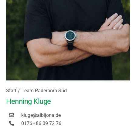
Sie befinden sich hier:
Start
Team Paderborn Süd
Henning Kluge
kluge@albijona.de
0176 - 86 09 72 76