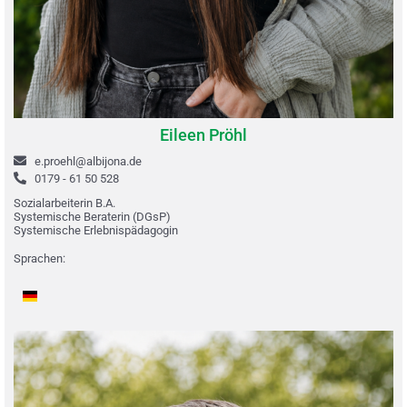
Eileen Pröhl
e.proehl@albijona.de
0179 - 61 50 528
Sozialarbeiterin B.A.
Systemische Beraterin
(
DGsP
)
Systemische Erlebnispädagogin
Sprachen: