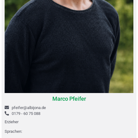
Marco Pfeifer
pfeifer@albijona.de
0179 - 60 75 088
Erzieher
Sprachen: