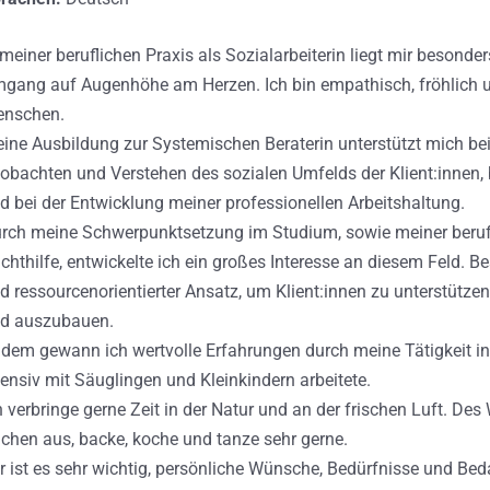
 meiner beruflichen Praxis als Sozialarbeiterin liegt mir besonde
gang auf Augenhöhe am Herzen. Ich bin empathisch, fröhlich u
nschen.
ine Ausbildung zur Systemischen Beraterin unterstützt mich be
obachten und Verstehen des sozialen Umfelds der Klient:innen, 
d bei der Entwicklung meiner professionellen Arbeitshaltung.
rch meine Schwerpunktsetzung im Studium, sowie meiner berufl
chthilfe, entwickelte ich ein großes Interesse an diesem Feld. B
d ressourcenorientierter Ansatz, um Klient:innen zu unterstütze
d auszubauen.
dem gewann ich wertvolle Erfahrungen durch meine Tätigkeit in
tensiv mit Säuglingen und Kleinkindern arbeitete.
h verbringe gerne Zeit in der Natur und an der frischen Luft. Des 
chen aus, backe, koche und tanze sehr gerne.
r ist es sehr wichtig, persönliche Wünsche, Bedürfnisse und Beda