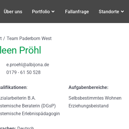
Über uns
Portfolio
Fallanfrage
Standorte
befinden sich hier:
t
Team Paderborn West
ileen Pröhl
e.proehl@albijona.de
0179 - 61 50 528
alifikationen
:
Aufgabenbereiche:
zialarbeiterin B.A.
Selbsbestimmtes Wohnen
stemische Beraterin
(
DGsP
)
Erziehungsbeistand
stemische Erlebnispädagogin
rachen:
Deutsch