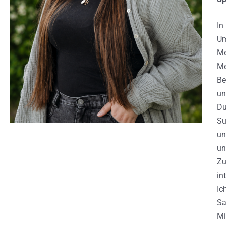
In
Um
Me
Me
Be
un
Du
Su
un
un
Zu
in
Ic
Sa
Mi