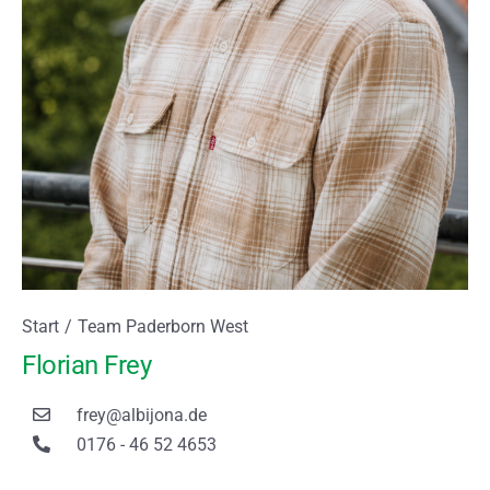
Sie befinden sich hier:
Start
Team Paderborn West
Florian Frey
frey@albijona.de
0176 - 46 52 4653