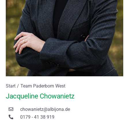
Sie befinden sich hier:
Start
Team Paderborn West
Jacqueline Chowanietz
chowanietz@albijona.de
0179 - 41 38 919