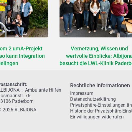
vom 2 umA-Projekt
Vernetzung, Wissen und
so kann Integration
wertvolle Einblicke: Albijon
gelingen
besucht die LWL-Klinik Paderb
ostanschrift:
Rechtliche Informationen
LBIJONA – Ambulante Hilfen
Impressum
osmarinstr. 76
Datenschutzerklärung
33106 Paderborn
Privatsphäre-Einstellungen ä
© 2026 ALBIJONA
Historie der Privatsphäre-Eins
Einwilligungen widerrufen