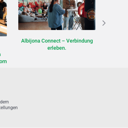
Albijona Connect – Verbindung
Wachstu
erleben.
komp
a
orn
ndern
tellungen