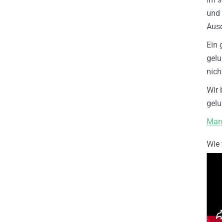
und 
Ausd
Ein 
gelu
nich
Wir 
gelu
Marc
Wie 