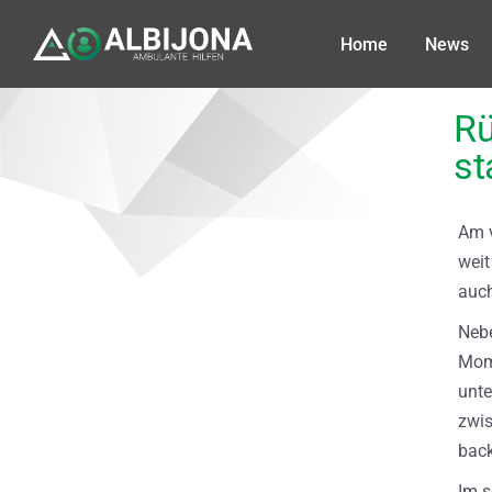
Home
News
Rü
st
Am v
weit
auch
Nebe
Mom
unte
zwis
back
Im s