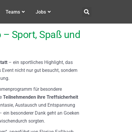
Teams
Jobs
 – Sport, Spaß und
tatt
– ein sportliches Highlight, das
 Event nicht nur gut besucht, sondern
mung.
Rahmenprogramm für besondere
ie
Teilnehmenden ihre Treffsicherheit
ntasie, Austausch und Entspannung
 – ein besonderer Dank geht an Goeken
wischendurch sorgten.
Born“, angeführt von Florian Faßbach