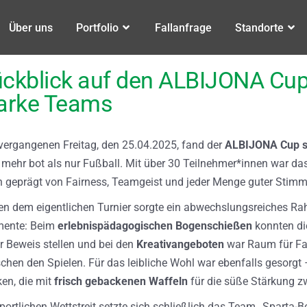
Über uns
Portfolio
Fallanfrage
Standorte
ckblick auf den ALBIJONA Cup
arke Teams
ergangenen Freitag, den 25.04.2025, fand der
ALBIJONA Cup s
 mehr bot als nur Fußball. Mit über 30 Teilnehmer*innen war das
 geprägt von Fairness, Teamgeist und jeder Menge guter Stim
n dem eigentlichen Turnier sorgte ein abwechslungsreiches 
ente: Beim
erlebnispädagogischen Bogenschießen
konnten d
r Beweis stellen und bei den
Kreativangeboten
war Raum für Fa
chen den Spielen. Für das leibliche Wohl war ebenfalls gesorgt
en, die mit
frisch gebackenen Waffeln
für die süße Stärkung z
portlichen Wettstreit setzte sich schließlich das Team „Sparta-